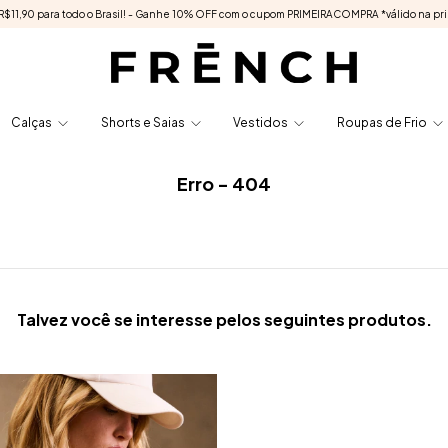
e R$11,90 para todo o Brasil! - Ganhe 10% OFF com o cupom PRIMEIRACOMPRA *válido na pr
Calças
Shorts e Saias
Vestidos
Roupas de Frio
Erro - 404
Talvez você se interesse pelos seguintes produtos.