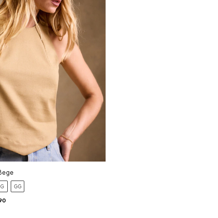
 Bege
G
GG
90