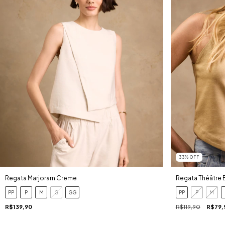
33
%
OFF
Regata Marjoram Creme
Regata Théâtre
PP
P
M
G
GG
PP
P
M
R$139,90
R$119,90
R$79,