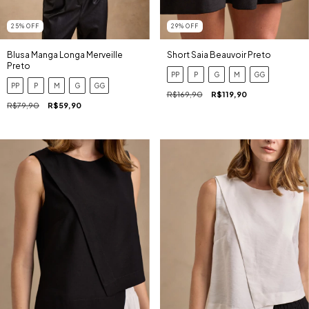
25
%
OFF
29
%
OFF
Blusa Manga Longa Merveille
Short Saia Beauvoir Preto
Preto
PP
P
G
M
GG
PP
P
M
G
GG
R$169,90
R$119,90
R$79,90
R$59,90