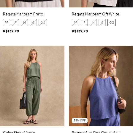
Regata Marjoram Preto
Regata Marjoram Off White
PP
P
M
G
GG
PP
P
M
G
GG
R$139,90
R$139,90
33
%
OFF
Calça Signe Verde
Regata Alça Fina Orwell Azul