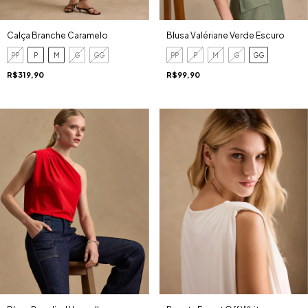
Calça Branche Caramelo
Blusa Valériane Verde Escuro
PP
P
M
G
GG
PP
P
M
G
GG
R$319,90
R$99,90