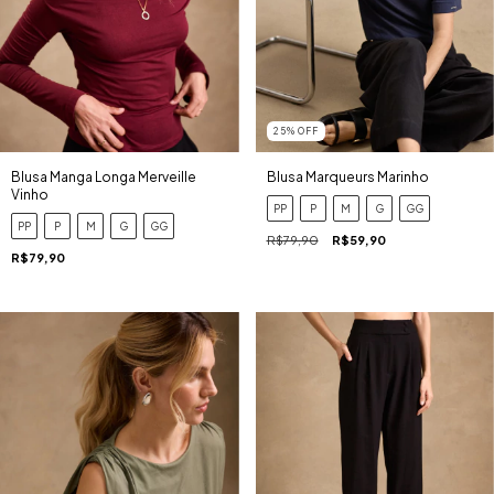
25
%
OFF
Blusa Marqueurs Marinho
Blusa Manga Longa Merveille
Vinho
PP
P
M
G
GG
PP
P
M
G
GG
R$79,90
R$59,90
R$79,90