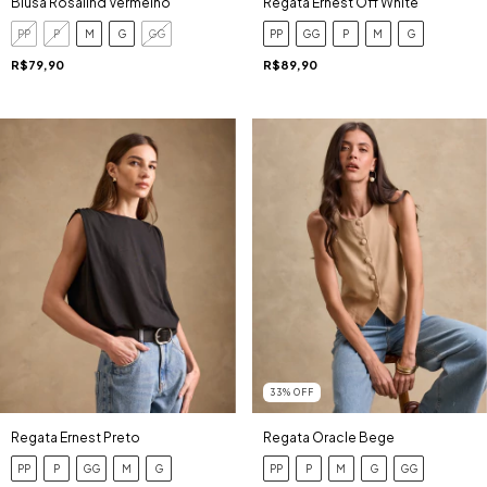
Blusa Rosalind Vermelho
Regata Ernest Off White
PP
P
M
G
GG
PP
GG
P
M
G
R$79,90
R$89,90
33
%
OFF
Regata Ernest Preto
Regata Oracle Bege
PP
P
GG
M
G
PP
P
M
G
GG