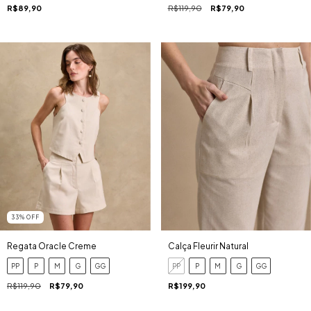
R$89,90
R$119,90
R$79,90
33
%
OFF
Regata Oracle Creme
Calça Fleurir Natural
PP
P
M
G
GG
PP
P
M
G
GG
R$119,90
R$79,90
R$199,90