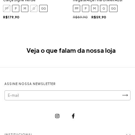
PP
P
M
G
GG
PP
P
M
G
GG
R$179,90
R$89,90
R$59,90
Veja o que falam da nossa loja
ASSINE NOSSA NEWSLETTER
INSTITUCIONAL