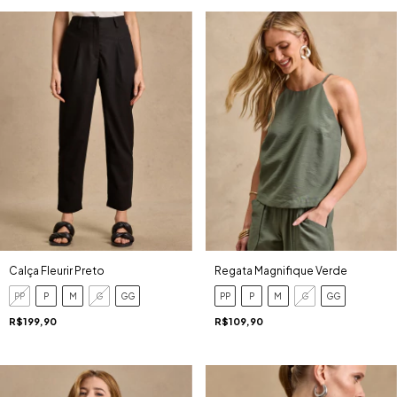
Regata Magnifique Verde
Calça Fleurir Preto
PP
P
M
G
GG
PP
P
M
G
GG
R$109,90
R$199,90