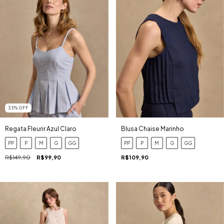
33
%
OFF
Regata Fleurir Azul Claro
Blusa Chaise Marinho
PP
P
M
G
GG
PP
P
M
G
GG
R$149,90
R$99,90
R$109,90