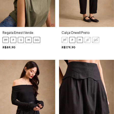
Regata Ernest Verde
Calça Orwell Preto
PP
P
G
M
GG
PP
P
M
G
GG
R$89,90
R$179,90