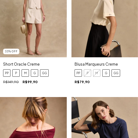
33
%
OFF
Short Oracle Creme
Blusa Marqueurs Creme
PP
P
M
G
GG
PP
P
M
G
GG
R$149,90
R$99,90
R$79,90